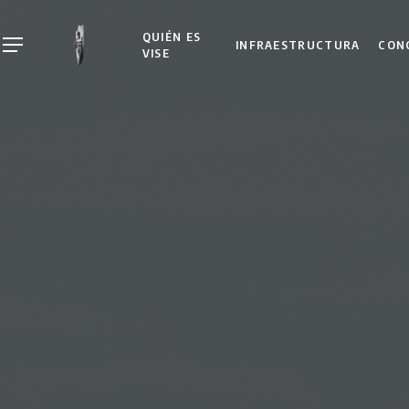
Skip
to
QUIÉN ES
INFRAESTRUCTURA
CON
Menu
VISE
main
content