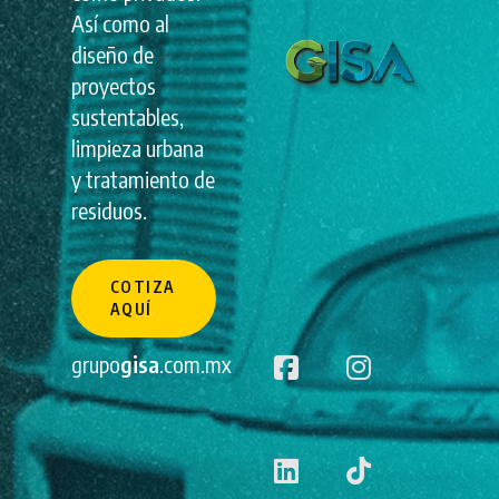
Así como al
diseño de
proyectos
sustentables,
limpieza urbana
y tratamiento de
residuos.
COTIZA
AQUÍ
grupo
gisa
.com.mx