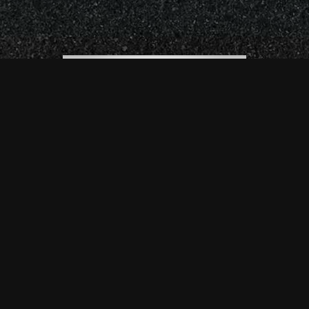
Play Video
¿Qué
hacemos?
Diseño, gestión y desarrollo de soluciones
innovadoras para el tratamiento eficaz de
los residuos generados por la población o