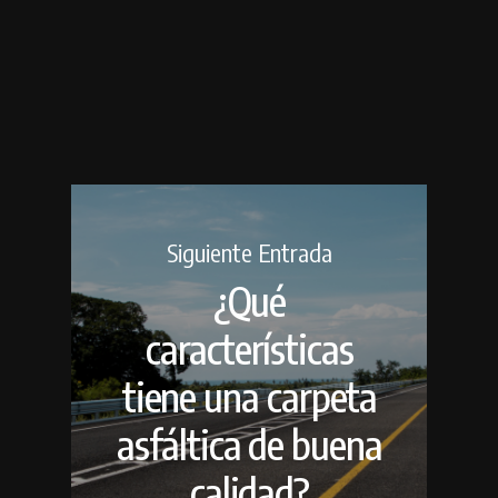
Siguiente Entrada
¿Qué
características
tiene una carpeta
asfáltica de buena
calidad?