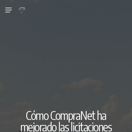
Skip
Menu
to
main
content
Cómo CompraNet ha
mejorado las licitaciones